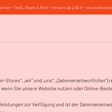
atives + Textil, Objekt & Print + Versand ab 2,90 € + Versandkostenf
ores“, „wir“ und „uns“, „Datenverantwortlicher“) re
st, wenn Sie unsere Website nutzen oder Online-Best
tleistungen zur Verfügung und ist der Datenverantw