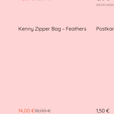
MEHR VARI
%
Kenny Zipper Bag – Feathers
Postka
14,00 €
18,00 €
1,50 €