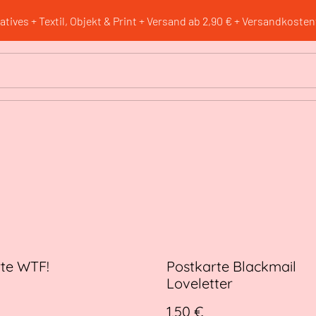
atives + Textil, Objekt & Print + Versand ab 2,90 € + Versandkostenf
te WTF!
Postkarte Blackmail
Loveletter
1,50 €