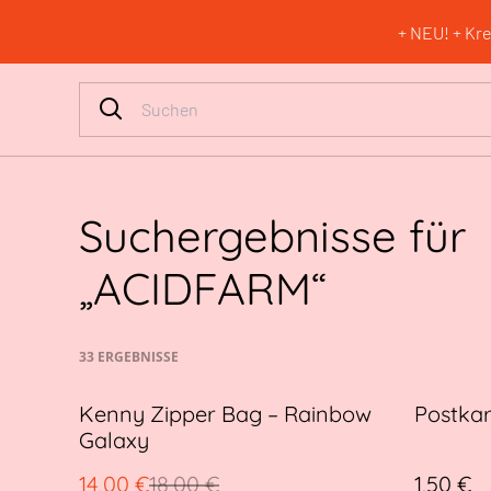
+ NEU! + Kre
Suchergebnisse für
„ACIDFARM“
33 ERGEBNISSE
%
Kenny Zipper Bag – Rainbow
Postkar
Galaxy
14,00 €
18,00 €
1,50 €