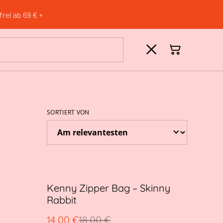
rei ab 69 € +
SORTIERT VON
%
Kenny Zipper Bag – Skinny
Rabbit
14,00 €
18,00 €